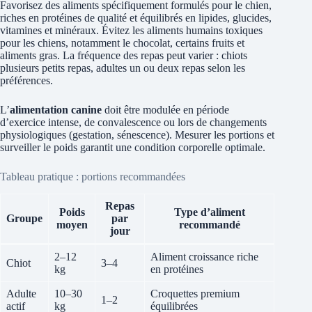
Favorisez des aliments spécifiquement formulés pour le chien,
riches en protéines de qualité et équilibrés en lipides, glucides,
vitamines et minéraux. Évitez les aliments humains toxiques
pour les chiens, notamment le chocolat, certains fruits et
aliments gras. La fréquence des repas peut varier : chiots
plusieurs petits repas, adultes un ou deux repas selon les
préférences.
L’
alimentation canine
doit être modulée en période
d’exercice intense, de convalescence ou lors de changements
physiologiques (gestation, sénescence). Mesurer les portions et
surveiller le poids garantit une condition corporelle optimale.
Tableau pratique : portions recommandées
Repas
Poids
Type d’aliment
Groupe
par
moyen
recommandé
jour
2–12
Aliment croissance riche
Chiot
3–4
kg
en protéines
Adulte
10–30
Croquettes premium
1–2
actif
kg
équilibrées