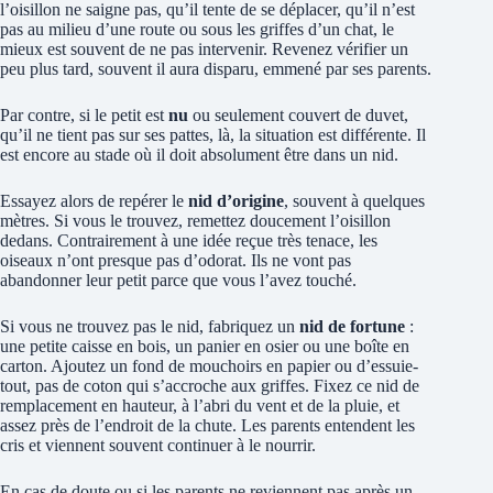
l’oisillon ne saigne pas, qu’il tente de se déplacer, qu’il n’est
pas au milieu d’une route ou sous les griffes d’un chat, le
mieux est souvent de ne pas intervenir. Revenez vérifier un
peu plus tard, souvent il aura disparu, emmené par ses parents.
Par contre, si le petit est
nu
ou seulement couvert de duvet,
qu’il ne tient pas sur ses pattes, là, la situation est différente. Il
est encore au stade où il doit absolument être dans un nid.
Essayez alors de repérer le
nid d’origine
, souvent à quelques
mètres. Si vous le trouvez, remettez doucement l’oisillon
dedans. Contrairement à une idée reçue très tenace, les
oiseaux n’ont presque pas d’odorat. Ils ne vont pas
abandonner leur petit parce que vous l’avez touché.
Si vous ne trouvez pas le nid, fabriquez un
nid de fortune
:
une petite caisse en bois, un panier en osier ou une boîte en
carton. Ajoutez un fond de mouchoirs en papier ou d’essuie-
tout, pas de coton qui s’accroche aux griffes. Fixez ce nid de
remplacement en hauteur, à l’abri du vent et de la pluie, et
assez près de l’endroit de la chute. Les parents entendent les
cris et viennent souvent continuer à le nourrir.
En cas de doute ou si les parents ne reviennent pas après un