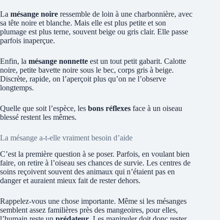
La
mésange noire
ressemble de loin à une charbonnière, avec
sa tête noire et blanche. Mais elle est plus petite et son
plumage est plus terne, souvent beige ou gris clair. Elle passe
parfois inaperçue.
Enfin, la
mésange nonnette
est un tout petit gabarit. Calotte
noire, petite bavette noire sous le bec, corps gris à beige.
Discrète, rapide, on l’aperçoit plus qu’on ne l’observe
longtemps.
Quelle que soit l’espèce, les
bons réflexes
face à un oiseau
blessé restent les mêmes.
La mésange a-t-elle vraiment besoin d’aide
C’est la première question à se poser. Parfois, en voulant bien
faire, on retire à l’oiseau ses chances de survie. Les centres de
soins reçoivent souvent des animaux qui n’étaient pas en
danger et auraient mieux fait de rester dehors.
Rappelez-vous une chose importante. Même si les mésanges
semblent assez familières près des mangeoires, pour elles,
l’humain reste un
prédateur
. Les manipuler doit donc rester