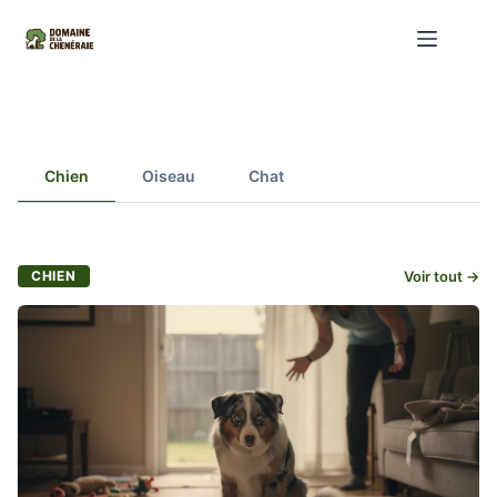
Passer
au
contenu
Domaine De La cheneraie : Animaux & Compagnons
Chien
Oiseau
Chat
CHIEN
Voir tout →