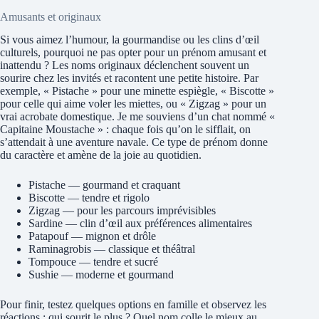
Amusants et originaux
Si vous aimez l’humour, la gourmandise ou les clins d’œil
culturels, pourquoi ne pas opter pour un prénom amusant et
inattendu ? Les noms originaux déclenchent souvent un
sourire chez les invités et racontent une petite histoire. Par
exemple, « Pistache » pour une minette espiègle, « Biscotte »
pour celle qui aime voler les miettes, ou « Zigzag » pour un
vrai acrobate domestique. Je me souviens d’un chat nommé «
Capitaine Moustache » : chaque fois qu’on le sifflait, on
s’attendait à une aventure navale. Ce type de prénom donne
du caractère et amène de la joie au quotidien.
Pistache — gourmand et craquant
Biscotte — tendre et rigolo
Zigzag — pour les parcours imprévisibles
Sardine — clin d’œil aux préférences alimentaires
Patapouf — mignon et drôle
Raminagrobis — classique et théâtral
Tompouce — tendre et sucré
Sushie — moderne et gourmand
Pour finir, testez quelques options en famille et observez les
réactions : qui sourit le plus ? Quel nom colle le mieux au