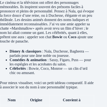
Le cinéma et la télévision ont offert des personnages
mémorables. Ils inspirent souvent des prénoms faciles à
prononcer et pleins de personnalité. Pensez à Nala, qui évoque
la force douce d’une reine, ou à Duchesse, élégante et un peu
théâtrale. Les dessins animés donnent des noms ludiques et
immédiatement reconnaissables. J’ai vu une amie appeler sa
chatte «Marshmallow» après avoir revu un film d’hiver ; le
nom lui allait comme un gant. Les célébrités, quant à elles,
prêtent une aura : appeler son chat
Bowie
ou
Coco
ajoute une
touche de panache.
Disney & classiques
: Nala, Duchesse, Bagheera —
parfaits pour une âme noble ou joueuse.
Comédies & animation
: Sassy, Figaro, Puss — pour
les espiègles et les acrobates du salon.
Célébrités
: Bowie, Coco, Monroe — un clin d’œil
chic ou amusant.
Pour mieux visualiser, voici un petit tableau comparatif. Il aide
à associer le son du nom à une personnalité typique.
Nom
Origine
Convient à