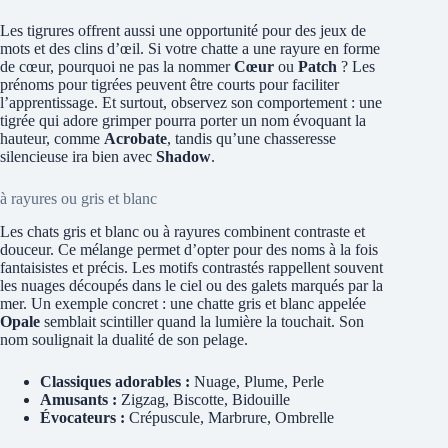
Les tigrures offrent aussi une opportunité pour des jeux de
mots et des clins d’œil. Si votre chatte a une rayure en forme
de cœur, pourquoi ne pas la nommer
Cœur
ou
Patch
? Les
prénoms pour tigrées peuvent être courts pour faciliter
l’apprentissage. Et surtout, observez son comportement : une
tigrée qui adore grimper pourra porter un nom évoquant la
hauteur, comme
Acrobate
, tandis qu’une chasseresse
silencieuse ira bien avec
Shadow
.
à rayures ou gris et blanc
Les chats gris et blanc ou à rayures combinent contraste et
douceur. Ce mélange permet d’opter pour des noms à la fois
fantaisistes et précis. Les motifs contrastés rappellent souvent
les nuages découpés dans le ciel ou des galets marqués par la
mer. Un exemple concret : une chatte gris et blanc appelée
Opale
semblait scintiller quand la lumière la touchait. Son
nom soulignait la dualité de son pelage.
Classiques adorables :
Nuage, Plume, Perle
Amusants :
Zigzag, Biscotte, Bidouille
Évocateurs :
Crépuscule, Marbrure, Ombrelle