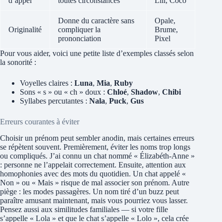
d’appel
toutes circonstances
Lili, Coco
Donne du caractère sans
Opale,
Originalité
compliquer la
Brume,
prononciation
Pixel
Pour vous aider, voici une petite liste d’exemples classés selon
la sonorité :
Voyelles claires :
Luna
,
Mia
,
Ruby
Sons « s » ou « ch » doux :
Chloé
,
Shadow
,
Chibi
Syllabes percutantes :
Nala
,
Puck
,
Gus
Erreurs courantes à éviter
Choisir un prénom peut sembler anodin, mais certaines erreurs
se répètent souvent. Premièrement, éviter les noms trop longs
ou compliqués. J’ai connu un chat nommé « Élizabéth-Anne »
: personne ne l’appelait correctement. Ensuite, attention aux
homophonies avec des mots du quotidien. Un chat appelé «
Non » ou « Mais » risque de mal associer son prénom. Autre
piège : les modes passagères. Un nom tiré d’un buzz peut
paraître amusant maintenant, mais vous pourriez vous lasser.
Pensez aussi aux similitudes familiales — si votre fille
s’appelle « Lola » et que le chat s’appelle « Lolo », cela crée