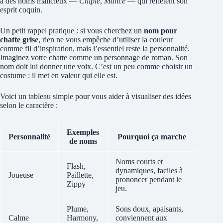
à des noms malicieux —
Chipie
,
Malice
— qui reflètent son
esprit coquin.
Un petit rappel pratique : si vous cherchez un
nom pour
chatte grise
, rien ne vous empêche d’utiliser la couleur
comme fil d’inspiration, mais l’essentiel reste la personnalité.
Imaginez votre chatte comme un personnage de roman. Son
nom doit lui donner une voix. C’est un peu comme choisir un
costume : il met en valeur qui elle est.
Voici un tableau simple pour vous aider à visualiser des idées
selon le caractère :
Exemples
Personnalité
Pourquoi ça marche
de noms
Noms courts et
Flash,
dynamiques, faciles à
Joueuse
Paillette,
prononcer pendant le
Zippy
jeu.
Plume,
Sons doux, apaisants,
Calme
Harmony,
conviennent aux