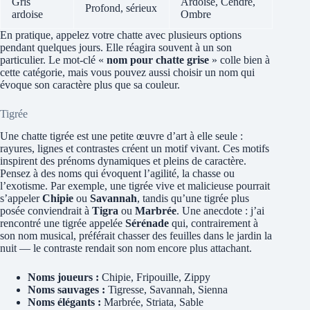
Gris
Ardoise, Cendre,
Profond, sérieux
ardoise
Ombre
En pratique, appelez votre chatte avec plusieurs options
pendant quelques jours. Elle réagira souvent à un son
particulier. Le mot-clé «
nom pour chatte grise
» colle bien à
cette catégorie, mais vous pouvez aussi choisir un nom qui
évoque son caractère plus que sa couleur.
Tigrée
Une chatte tigrée est une petite œuvre d’art à elle seule :
rayures, lignes et contrastes créent un motif vivant. Ces motifs
inspirent des prénoms dynamiques et pleins de caractère.
Pensez à des noms qui évoquent l’agilité, la chasse ou
l’exotisme. Par exemple, une tigrée vive et malicieuse pourrait
s’appeler
Chipie
ou
Savannah
, tandis qu’une tigrée plus
posée conviendrait à
Tigra
ou
Marbrée
. Une anecdote : j’ai
rencontré une tigrée appelée
Sérénade
qui, contrairement à
son nom musical, préférait chasser des feuilles dans le jardin la
nuit — le contraste rendait son nom encore plus attachant.
Noms joueurs :
Chipie, Fripouille, Zippy
Noms sauvages :
Tigresse, Savannah, Sienna
Noms élégants :
Marbrée, Striata, Sable