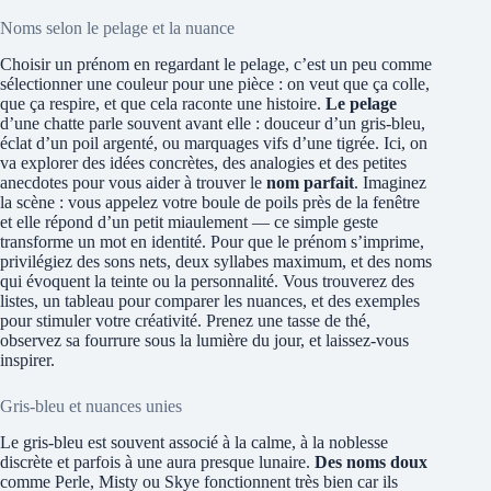
Noms selon le pelage et la nuance
Choisir un prénom en regardant le pelage, c’est un peu comme
sélectionner une couleur pour une pièce : on veut que ça colle,
que ça respire, et que cela raconte une histoire.
Le pelage
d’une chatte parle souvent avant elle : douceur d’un gris-bleu,
éclat d’un poil argenté, ou marquages vifs d’une tigrée. Ici, on
va explorer des idées concrètes, des analogies et des petites
anecdotes pour vous aider à trouver le
nom parfait
. Imaginez
la scène : vous appelez votre boule de poils près de la fenêtre
et elle répond d’un petit miaulement — ce simple geste
transforme un mot en identité. Pour que le prénom s’imprime,
privilégiez des sons nets, deux syllabes maximum, et des noms
qui évoquent la teinte ou la personnalité. Vous trouverez des
listes, un tableau pour comparer les nuances, et des exemples
pour stimuler votre créativité. Prenez une tasse de thé,
observez sa fourrure sous la lumière du jour, et laissez-vous
inspirer.
Gris-bleu et nuances unies
Le gris-bleu est souvent associé à la calme, à la noblesse
discrète et parfois à une aura presque lunaire.
Des noms doux
comme Perle, Misty ou Skye fonctionnent très bien car ils