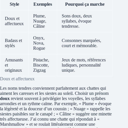
Style
Exemples
Pourquoi ça marche
Plume,
Sons doux, deux
Doux et
Nuage,
syllabes, évoque
affectueux
Câline
tendresse.
Onyx,
Badass et
Consonnes marquées,
Nova,
stylés
court et mémorable.
Rogue
Amusants
Pistache,
Jeux de mots, références
et
Biscotte,
ludiques, personnalité
originaux
Zigzag
unique.
Doux et affectueux
Les noms tendres conviennent parfaitement aux chattes qui
aiment les caresses et les siestes au soleil. Choisir un prénom
doux
revient souvent à privilégier les voyelles, les syllabes
arrondies et un rythme calme. Par exemple, « Plume » évoque
la légèreté et la douceur d’un coussin ; « Nuage » rappelle les
siestes paisibles sur le canapé ; « Câline » suggère une minette
très affectueuse. J’ai connu une chatte qui répondait à «
Marshmallow » et se roulait littéralement comme une