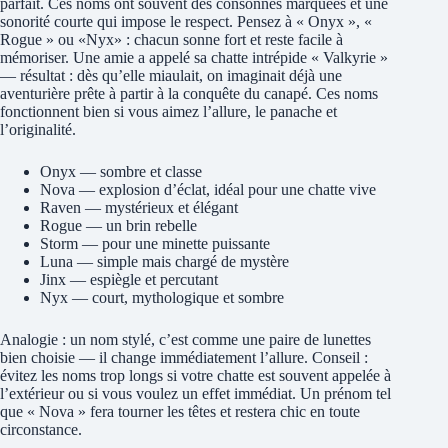
parfait. Ces noms ont souvent des consonnes marquées et une
sonorité courte qui impose le respect. Pensez à « Onyx », «
Rogue » ou «Nyx» : chacun sonne fort et reste facile à
mémoriser. Une amie a appelé sa chatte intrépide « Valkyrie »
— résultat : dès qu’elle miaulait, on imaginait déjà une
aventurière prête à partir à la conquête du canapé. Ces noms
fonctionnent bien si vous aimez l’allure, le panache et
l’originalité.
Onyx — sombre et classe
Nova — explosion d’éclat, idéal pour une chatte vive
Raven — mystérieux et élégant
Rogue — un brin rebelle
Storm — pour une minette puissante
Luna — simple mais chargé de mystère
Jinx — espiègle et percutant
Nyx — court, mythologique et sombre
Analogie : un nom stylé, c’est comme une paire de lunettes
bien choisie — il change immédiatement l’allure. Conseil :
évitez les noms trop longs si votre chatte est souvent appelée à
l’extérieur ou si vous voulez un effet immédiat. Un prénom tel
que « Nova » fera tourner les têtes et restera chic en toute
circonstance.