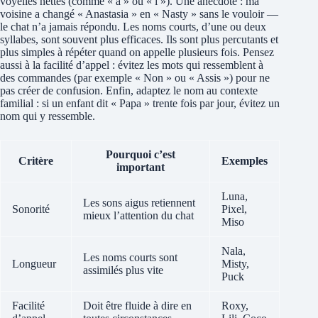
voyelles nettes (comme « a » ou « i »). Une anecdote : ma
voisine a changé « Anastasia » en « Nasty » sans le vouloir —
le chat n’a jamais répondu. Les noms courts, d’une ou deux
syllabes, sont souvent plus efficaces. Ils sont plus percutants et
plus simples à répéter quand on appelle plusieurs fois. Pensez
aussi à la facilité d’appel : évitez les mots qui ressemblent à
des commandes (par exemple « Non » ou « Assis ») pour ne
pas créer de confusion. Enfin, adaptez le nom au contexte
familial : si un enfant dit « Papa » trente fois par jour, évitez un
nom qui y ressemble.
Pourquoi c’est
Critère
Exemples
important
Luna,
Les sons aigus retiennent
Sonorité
Pixel,
mieux l’attention du chat
Miso
Nala,
Les noms courts sont
Longueur
Misty,
assimilés plus vite
Puck
Facilité
Doit être fluide à dire en
Roxy,