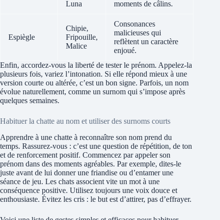
Luna
moments de câlins.
Consonances
Chipie,
malicieuses qui
Espiègle
Fripouille,
reflètent un caractère
Malice
enjoué.
Enfin, accordez-vous la liberté de tester le prénom. Appelez-la
plusieurs fois, variez l’intonation. Si elle répond mieux à une
version courte ou altérée, c’est un bon signe. Parfois, un nom
évolue naturellement, comme un surnom qui s’impose après
quelques semaines.
Habituer la chatte au nom et utiliser des surnoms courts
Apprendre à une chatte à reconnaître son nom prend du
temps. Rassurez-vous : c’est une question de répétition, de ton
et de renforcement positif. Commencez par appeler son
prénom dans des moments agréables. Par exemple, dites-le
juste avant de lui donner une friandise ou d’entamer une
séance de jeu. Les chats associent vite un mot à une
conséquence positive. Utilisez toujours une voix douce et
enthousiaste. Évitez les cris : le but est d’attirer, pas d’effrayer.
Voici une liste de gestes simples et efficaces pour habituer