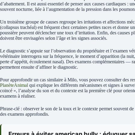
d’abattement. Il est aussi essentiel de penser aux causes cardiaques : 
souvent nocturne, liée à l’augmentation de la pression dans les poumon
Un troisième groupe de causes regroupe les irritations et affections mé
(collapsus trachéal) est fréquent chez certaines petites races et donne u
poussière peuvent déclencher une toux d’irritation. Enfin, des causes 
doivent être envisagées selon l’âge et les signes associés.
Le diagnostic s’appuie sur l’observation du propriétaire et l’examen vété
vétérinaire interrogera sur la fréquence, le moment d’apparition (la nuit,
perte d’appétit, écoulement nasal). Des examens complémentaires — r
permettent ensuite d’affiner le diagnostic.
Pour approfondir un cas similaire à Milo, vous pouvez consulter des r
PlanèteAnimal
qui explique les différents mécanismes et signes à surve
coincé », l’analyse du son et du contexte est la première clé pour orient
examens à réaliser.
Phrase-clé : observer le son de la toux et le contexte permet souvent de
des examens approfondis.
Erreurs à éviter american bully : éduquer s