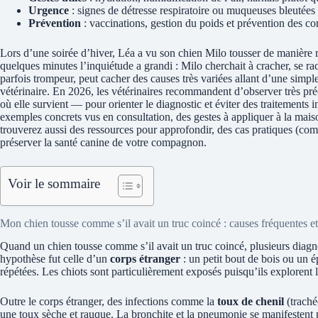
Urgence
: signes de détresse respiratoire ou muqueuses bleutées
Prévention
: vaccinations, gestion du poids et prévention des co
Lors d’une soirée d’hiver, Léa a vu son chien Milo tousser de manière 
quelques minutes l’inquiétude a grandi : Milo cherchait à cracher, se ra
parfois trompeur, peut cacher des causes très variées allant d’une simple
vétérinaire. En 2026, les vétérinaires recommandent d’observer très pré
où elle survient — pour orienter le diagnostic et éviter des traitements i
exemples concrets vus en consultation, des gestes à appliquer à la maison
trouverez aussi des ressources pour approfondir, des cas pratiques (com
préserver la santé canine de votre compagnon.
Voir le sommaire
Mon chien tousse comme s’il avait un truc coincé : causes fréquentes et
Quand un chien tousse comme s’il avait un truc coincé, plusieurs diagn
hypothèse fut celle d’un
corps étranger
: un petit bout de bois ou un é
répétées. Les chiots sont particulièrement exposés puisqu’ils explorent
Outre le corps étranger, des infections comme la
toux de chenil
(traché
une toux sèche et rauque. La bronchite et la pneumonie se manifestent