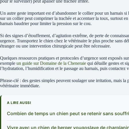
pour le surveiller) peut apaiser une trachée irritée.
Un autre geste important est d’abandonner le collier pour un harnais si
sur un collier peut comprimer la trachée et accentuer la toux, surtout e
harnais baudrier pour limiter la pression sur le cou.
Si des signes d’étouffement, d’agitation extrême, de perte de connaiss
urgence. Transportez le chien chez le vétérinaire le plus proche sans dél
étranger ou une intervention chirurgicale peut être nécessaire.
Quelques ressources pratiques et protocoles d’urgence sont exposés sur d
exemple
un guide sur Domaine de la Cheneraie
qui détaille gestes et s
l’hydratation, l’humidification et le passage au harnais, puis contactez v
Phrase-clé : des gestes simples peuvent soulager une irritation, mais la
vétérinaire immédiate.
A LIRE AUSSI
Combien de temps un chien peut se retenir sans souffri
Vivre avec un chien de berger yougoslave de charplani