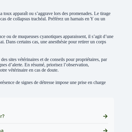
 la toux apparaît ou s’aggrave lors des promenades. Le tirage
n cas de collapsus trachéal. Préférez un harnais en Y ou un
ance ou de muqueuses cyanotiques apparaissent, il s’agit d’une
ai. Dans certains cas, une anesthésie pour retirer un corps
es sites vétérinaires et de conseils pour propriétaires, par
ignes d’alerte. En résumé, priorisez l’observation,
otre vétérinaire en cas de doute.
 présence de signes de détresse impose une prise en charge
→
r?
→
na