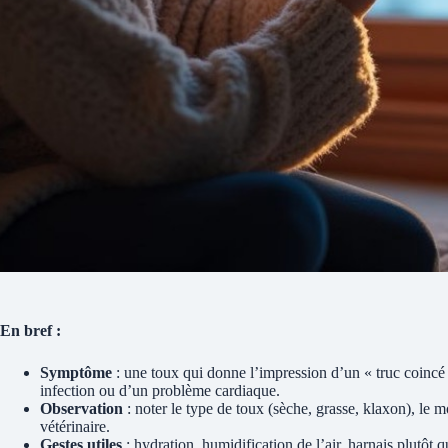
En bref :
Symptôme
: une toux qui donne l’impression d’un « truc coincé »
infection ou d’un problème cardiaque.
Observation
: noter le type de toux (sèche, grasse, klaxon), le 
vétérinaire.
Gestes utiles
: hydration, humidification de l’air, harnais plutôt qu