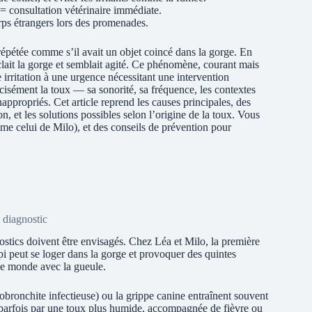
 = consultation vétérinaire immédiate.
rps étrangers lors des promenades.
répétée comme s’il avait un objet coincé dans la gorge. En
clait la gorge et semblait agité. Ce phénomène, courant mais
 irritation à une urgence nécessitant une intervention
cisément la toux — sa sonorité, sa fréquence, les contextes
nappropriés. Cet article reprend les causes principales, des
, et les solutions possibles selon l’origine de la toux. Vous
me celui de Milo), et des conseils de prévention pour
 diagnostic
ostics doivent être envisagés. Chez Léa et Milo, la première
pi peut se loger dans la gorge et provoquer des quintes
 le monde avec la gueule.
obronchite infectieuse) ou la grippe canine entraînent souvent
 parfois par une toux plus humide, accompagnée de fièvre ou