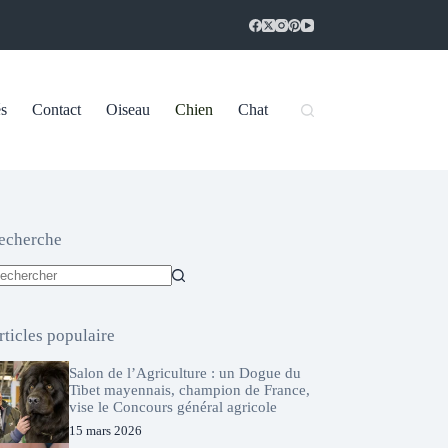
és
Contact
Oiseau
Chien
Chat
echerche
ucun
sultat
rticles populaire
Salon de l’Agriculture : un Dogue du
Tibet mayennais, champion de France,
vise le Concours général agricole
15 mars 2026