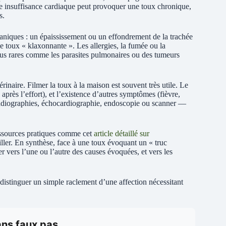
une insuffisance cardiaque peut provoquer une toux chronique,
s.
caniques : un épaississement ou un effondrement de la trachée
ne toux « klaxonnante ». Les allergies, la fumée ou la
plus rares comme les parasites pulmonaires ou des tumeurs
rinaire. Filmer la toux à la maison est souvent très utile. Le
 après l’effort), et l’existence d’autres symptômes (fièvre,
adiographies, échocardiographie, endoscopie ou scanner —
essources pratiques comme cet
article détaillé sur
iller. En synthèse, face à une toux évoquant un « truc
er vers l’une ou l’autre des causes évoquées, et vers les
 distinguer un simple raclement d’une affection nécessitant
ans faux pas