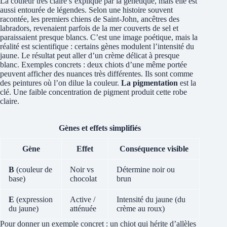
La couleur très claire s’explique par la génétique, mais elle est
aussi entourée de légendes. Selon une histoire souvent
racontée, les premiers chiens de Saint‑John, ancêtres des
labradors, revenaient parfois de la mer couverts de sel et
paraissaient presque blancs. C’est une image poétique, mais la
réalité est scientifique : certains gènes modulent l’intensité du
jaune. Le résultat peut aller d’un crème délicat à presque
blanc. Exemples concrets : deux chiots d’une même portée
peuvent afficher des nuances très différentes. Ils sont comme
des peintures où l’on dilue la couleur.
La pigmentation
est la
clé. Une faible concentration de pigment produit cette robe
claire.
Gènes et effets simplifiés
Gène
Effet
Conséquence visible
B
(couleur de
Noir vs
Détermine noir ou
base)
chocolat
brun
E
(expression
Active /
Intensité du jaune (du
du jaune)
atténuée
crème au roux)
Pour donner un exemple concret : un chiot qui hérite d’allèles