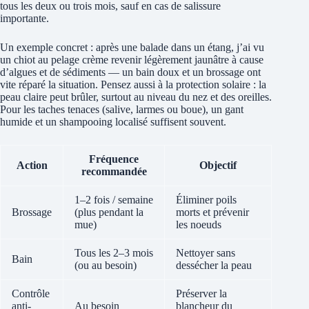
tous les deux ou trois mois, sauf en cas de salissure
importante.
Un exemple concret : après une balade dans un étang, j’ai vu
un chiot au pelage crème revenir légèrement jaunâtre à cause
d’algues et de sédiments — un bain doux et un brossage ont
vite réparé la situation. Pensez aussi à la protection solaire : la
peau claire peut brûler, surtout au niveau du nez et des oreilles.
Pour les taches tenaces (salive, larmes ou boue), un gant
humide et un shampooing localisé suffisent souvent.
Fréquence
Action
Objectif
recommandée
1–2 fois / semaine
Éliminer poils
Brossage
(plus pendant la
morts et prévenir
mue)
les noeuds
Tous les 2–3 mois
Nettoyer sans
Bain
(ou au besoin)
dessécher la peau
Contrôle
Préserver la
anti-
Au besoin
blancheur du