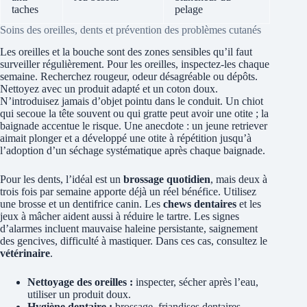
taches
pelage
Soins des oreilles, dents et prévention des problèmes cutanés
Les oreilles et la bouche sont des zones sensibles qu’il faut
surveiller régulièrement. Pour les oreilles, inspectez-les chaque
semaine. Recherchez rougeur, odeur désagréable ou dépôts.
Nettoyez avec un produit adapté et un coton doux.
N’introduisez jamais d’objet pointu dans le conduit. Un chiot
qui secoue la tête souvent ou qui gratte peut avoir une otite ; la
baignade accentue le risque. Une anecdote : un jeune retriever
aimait plonger et a développé une otite à répétition jusqu’à
l’adoption d’un séchage systématique après chaque baignade.
Pour les dents, l’idéal est un
brossage quotidien
, mais deux à
trois fois par semaine apporte déjà un réel bénéfice. Utilisez
une brosse et un dentifrice canin. Les
chews dentaires
et les
jeux à mâcher aident aussi à réduire le tartre. Les signes
d’alarmes incluent mauvaise haleine persistante, saignement
des gencives, difficulté à mastiquer. Dans ces cas, consultez le
vétérinaire
.
Nettoyage des oreilles :
inspecter, sécher après l’eau,
utiliser un produit doux.
Hygiène dentaire :
brossage, friandises dentaires,