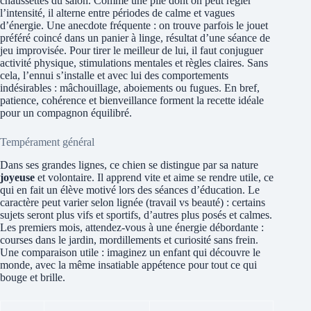
chaussettes du salon. Comme une pile dont on peut régler
l’intensité, il alterne entre périodes de calme et vagues
d’énergie. Une anecdote fréquente : on trouve parfois le jouet
préféré coincé dans un panier à linge, résultat d’une séance de
jeu improvisée. Pour tirer le meilleur de lui, il faut conjuguer
activité physique, stimulations mentales et règles claires. Sans
cela, l’ennui s’installe et avec lui des comportements
indésirables : mâchouillage, aboiements ou fugues. En bref,
patience, cohérence et bienveillance forment la recette idéale
pour un compagnon équilibré.
Tempérament général
Dans ses grandes lignes, ce chien se distingue par sa nature
joyeuse
et volontaire. Il apprend vite et aime se rendre utile, ce
qui en fait un élève motivé lors des séances d’éducation. Le
caractère peut varier selon lignée (travail vs beauté) : certains
sujets seront plus vifs et sportifs, d’autres plus posés et calmes.
Les premiers mois, attendez-vous à une énergie débordante :
courses dans le jardin, mordillements et curiosité sans frein.
Une comparaison utile : imaginez un enfant qui découvre le
monde, avec la même insatiable appétence pour tout ce qui
bouge et brille.