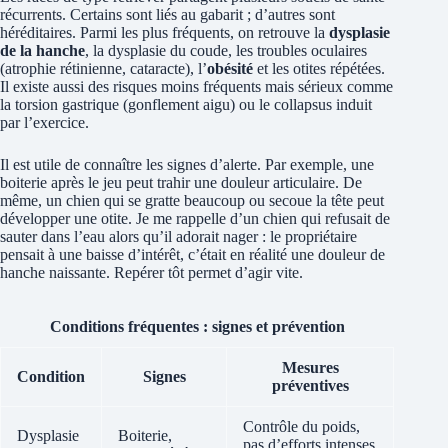
récurrents. Certains sont liés au gabarit ; d’autres sont
héréditaires. Parmi les plus fréquents, on retrouve la
dysplasie
de la hanche
, la dysplasie du coude, les troubles oculaires
(atrophie rétinienne, cataracte), l’
obésité
et les otites répétées.
Il existe aussi des risques moins fréquents mais sérieux comme
la torsion gastrique (gonflement aigu) ou le collapsus induit
par l’exercice.
Il est utile de connaître les signes d’alerte. Par exemple, une
boiterie après le jeu peut trahir une douleur articulaire. De
même, un chien qui se gratte beaucoup ou secoue la tête peut
développer une otite. Je me rappelle d’un chien qui refusait de
sauter dans l’eau alors qu’il adorait nager : le propriétaire
pensait à une baisse d’intérêt, c’était en réalité une douleur de
hanche naissante. Repérer tôt permet d’agir vite.
Conditions fréquentes : signes et prévention
Mesures
Condition
Signes
préventives
Contrôle du poids,
Dysplasie
Boiterie,
pas d’efforts intenses