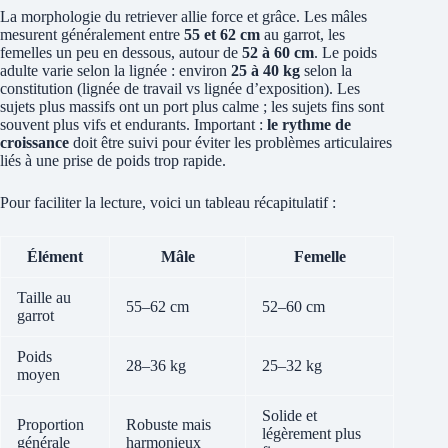
La morphologie du retriever allie force et grâce. Les mâles
mesurent généralement entre
55 et 62 cm
au garrot, les
femelles un peu en dessous, autour de
52 à 60 cm
. Le poids
adulte varie selon la lignée : environ
25 à 40 kg
selon la
constitution (lignée de travail vs lignée d’exposition). Les
sujets plus massifs ont un port plus calme ; les sujets fins sont
souvent plus vifs et endurants. Important :
le rythme de
croissance
doit être suivi pour éviter les problèmes articulaires
liés à une prise de poids trop rapide.
Pour faciliter la lecture, voici un tableau récapitulatif :
Élément
Mâle
Femelle
Taille au
55–62 cm
52–60 cm
garrot
Poids
28–36 kg
25–32 kg
moyen
Solide et
Proportion
Robuste mais
légèrement plus
générale
harmonieux