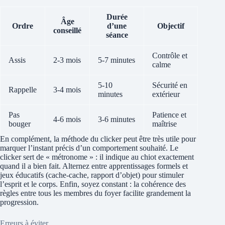
Durée
Âge
Ordre
d’une
Objectif
conseillé
séance
Contrôle et
Assis
2-3 mois
5-7 minutes
calme
5-10
Sécurité en
Rappelle
3-4 mois
minutes
extérieur
Pas
Patience et
4-6 mois
3-6 minutes
bouger
maîtrise
En complément, la méthode du clicker peut être très utile pour
marquer l’instant précis d’un comportement souhaité. Le
clicker sert de « métronome » : il indique au chiot exactement
quand il a bien fait. Alternez entre apprentissages formels et
jeux éducatifs (cache-cache, rapport d’objet) pour stimuler
l’esprit et le corps. Enfin, soyez constant : la cohérence des
règles entre tous les membres du foyer facilite grandement la
progression.
Erreurs à éviter