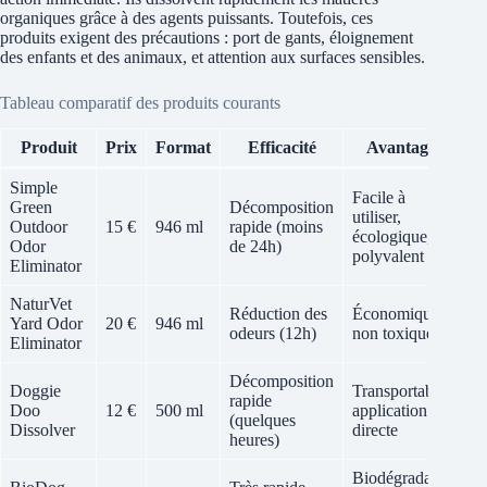
organiques grâce à des agents puissants. Toutefois, ces
produits exigent des précautions : port de gants, éloignement
des enfants et des animaux, et attention aux surfaces sensibles.
Tableau comparatif des produits courants
Produit
Prix
Format
Efficacité
Avantages
I
Simple
Facile à
Green
Décomposition
R
utiliser,
Outdoor
15 €
946 ml
rapide (moins
f
écologique,
Odor
de 24h)
o
polyvalent
Eliminator
NaturVet
Réduction des
Économique,
N
Yard Odor
20 €
946 ml
odeurs (12h)
non toxique
d
Eliminator
Décomposition
Doggie
Transportable,
rapide
P
Doo
12 €
500 ml
application
(quelques
c
Dissolver
directe
heures)
Biodégradable,