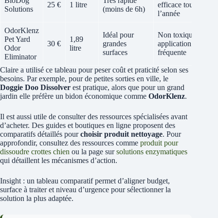
BioDog
Très rapide
25 €
1 litre
efficace toute
P
Solutions
(moins de 6h)
l’année
OdorKlenz
Idéal pour
Non toxique,
Pet Yard
1,89
30 €
grandes
application peu
P
Odor
litre
surfaces
fréquente
Eliminator
Claire a utilisé ce tableau pour peser coût et praticité selon ses
besoins. Par exemple, pour de petites sorties en ville, le
Doggie Doo Dissolver
est pratique, alors que pour un grand
jardin elle préfère un bidon économique comme
OdorKlenz
.
Il est aussi utile de consulter des ressources spécialisées avant
d’acheter. Des guides et boutiques en ligne proposent des
comparatifs détaillés pour
choisir produit nettoyage
. Pour
approfondir, consultez des ressources comme
produit pour
dissoudre crottes chien
ou la page sur
solutions enzymatiques
qui détaillent les mécanismes d’action.
Insight : un tableau comparatif permet d’aligner budget,
surface à traiter et niveau d’urgence pour sélectionner la
solution la plus adaptée.