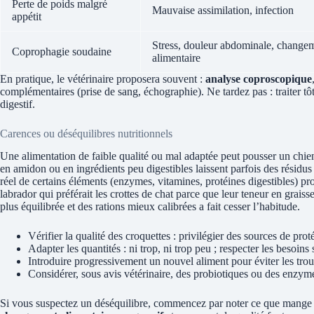
Perte de poids malgré
Mauvaise assimilation, infection
appétit
Stress, douleur abdominale, change
Coprophagie soudaine
alimentaire
En pratique, le vétérinaire proposera souvent :
analyse coproscopique
complémentaires (prise de sang, échographie). Ne tardez pas : traiter tôt
digestif.
Carences ou déséquilibres nutritionnels
Une alimentation de faible qualité ou mal adaptée peut pousser un chien
en amidon ou en ingrédients peu digestibles laissent parfois des résidus
réel de certains éléments (enzymes, vitamines, protéines digestibles) 
labrador qui préférait les crottes de chat parce que leur teneur en grais
plus équilibrée et des rations mieux calibrées a fait cesser l’habitude.
Vérifier la qualité des croquettes : privilégier des sources de proté
Adapter les quantités : ni trop, ni trop peu ; respecter les besoins s
Introduire progressivement un nouvel aliment pour éviter les troub
Considérer, sous avis vétérinaire, des probiotiques ou des enzyme
Si vous suspectez un déséquilibre, commencez par noter ce que mange 