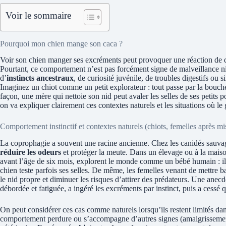
Voir le sommaire
Pourquoi mon chien mange son caca ?
Voir son chien manger ses excréments peut provoquer une réaction de 
Pourtant, ce comportement n’est pas forcément signe de malveillance ni
d’
instincts ancestraux
, de curiosité juvénile, de troubles digestifs ou
Imaginez un chiot comme un petit explorateur : tout passe par la bouc
façon, une mère qui nettoie son nid peut avaler les selles de ses petits
on va expliquer clairement ces contextes naturels et les situations où le 
Comportement instinctif et contextes naturels (chiots, femelles après mi
La coprophagie a souvent une racine ancienne. Chez les canidés sauvag
réduire les odeurs
et protéger la meute. Dans un élevage ou à la maison,
avant l’âge de six mois, explorent le monde comme un bébé humain : il
chien teste parfois ses selles. De même, les femelles venant de mettre b
le nid propre et diminuer les risques d’attirer des prédateurs. Une ane
débordée et fatiguée, a ingéré les excréments par instinct, puis a cessé q
On peut considérer ces cas comme naturels lorsqu’ils restent limités dans 
comportement perdure ou s’accompagne d’autres signes (amaigrissement,