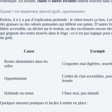
vétérinaire. En résumé,
chiots
et
mères récentes
entrent souvent dans ce
Quand c’est simplement attractif (goût, opportunisme)
Parfois, il n’y a pas d’explication profonde : le chien trouve ça bon. Le
des graisses ou des odeurs puissantes qui titillent son palais. D’autres f
litière accessible, un déchet sur le trottoir, ou des excréments encore 
qui grignote des restes trouvés dans le frigo : ce n’est pas logique pour
du goût.
Cause
Exemple
Restes alimentaires dans les
Croquettes mal digérées, nourri
selles
Crottes de chat accessibles, pou
Opportunisme
fermée
Habitude ou ennui
Chien seul, peu stimulé
Quelques mesures pratiques et faciles à mettre en place :