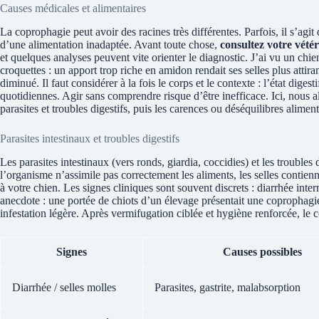
Causes médicales et alimentaires
La coprophagie peut avoir des racines très différentes. Parfois, il s’agi
d’une alimentation inadaptée. Avant toute chose,
consultez votre vétér
et quelques analyses peuvent vite orienter le diagnostic. J’ai vu un ch
croquettes : un apport trop riche en amidon rendait ses selles plus atti
diminué. Il faut considérer à la fois le corps et le contexte : l’état digesti
quotidiennes. Agir sans comprendre risque d’être inefficace. Ici, nous al
parasites et troubles digestifs, puis les carences ou déséquilibres aliment
Parasites intestinaux et troubles digestifs
Les parasites intestinaux (vers ronds, giardia, coccidies) et les trouble
l’organisme n’assimile pas correctement les aliments, les selles contienne
à votre chien. Les signes cliniques sont souvent discrets : diarrhée interm
anecdote : une portée de chiots d’un élevage présentait une coprophag
infestation légère. Après vermifugation ciblée et hygiène renforcée, le
Signes
Causes possibles
Diarrhée / selles molles
Parasites, gastrite, malabsorption