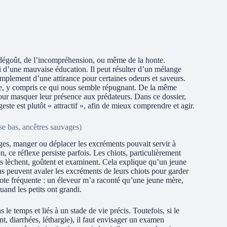
dégoût, de l’incompréhension, ou même de la honte.
 d’une mauvaise éducation. Il peut résulter d’un mélange
 simplement d’une attirance pour certaines odeurs et saveurs.
he, y compris ce qui nous semble répugnant. De la même
 pour masquer leur présence aux prédateurs. Dans ce dossier,
geste est plutôt « attractif », afin de mieux comprendre et agir.
se bas, ancêtres sauvages)
es, manger ou déplacer les excréments pouvait servir à
 ce réflexe persiste parfois. Les chiots, particulièrement
s lèchent, goûtent et examinent. Cela explique qu’un jeune
as peuvent avaler les excréments de leurs chiots pour garder
cdote fréquente : un éleveur m’a raconté qu’une jeune mère,
uand les petits ont grandi.
le temps et liés à un stade de vie précis. Toutefois, si le
 diarrhées, léthargie), il faut envisager un examen