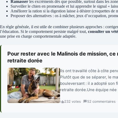
Ramasser
les excréments dès que possible, surtout dans les zone
Surveiller le chien en promenade et lui apprendre le signal « lais
Améliorer la ration si la digestion laisse à désirer (croquettes de m
Proposer des alternatives : os à mâcher, jeux d’occupation, prom
En règle générale, il est utile de combiner plusieurs approches : corrige
l’éducation. Si le comportement persiste malgré tout,
consulter un vét
une prise en charge comportementale adaptée.
Pour rester avec le Malinois de mission, ce 
retraite dorée
Ils ont travaillé côte à côte p
Plutôt que de se séparer, le ma
bouleversant : il a adopté son 
retraite dorée.Une équipe née
232 votes
·
52 commentaires
·