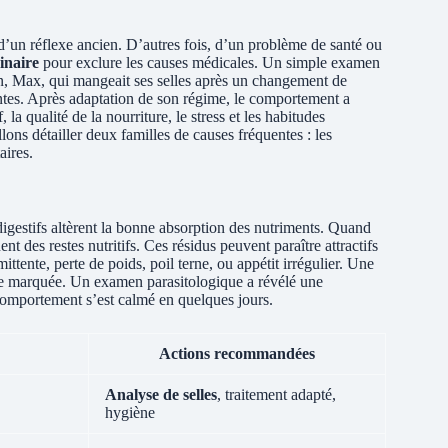
t d’un réflexe ancien. D’autres fois, d’un problème de santé ou
inaire
pour exclure les causes médicales. Un simple examen
ien, Max, qui mangeait ses selles après un changement de
rantes. Après adaptation de son régime, le comportement a
f, la qualité de la nourriture, le stress et les habitudes
lons détailler deux familles de causes fréquentes : les
aires.
s digestifs altèrent la bonne absorption des nutriments. Quand
nt des restes nutritifs. Ces résidus peuvent paraître attractifs
ittente, perte de poids, poil terne, ou appétit irrégulier. Une
ie marquée. Un examen parasitologique a révélé une
 comportement s’est calmé en quelques jours.
Actions recommandées
Analyse de selles
, traitement adapté,
hygiène