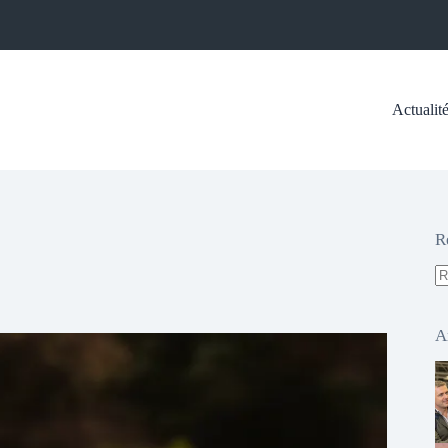
Actualit
R
A
ré
A