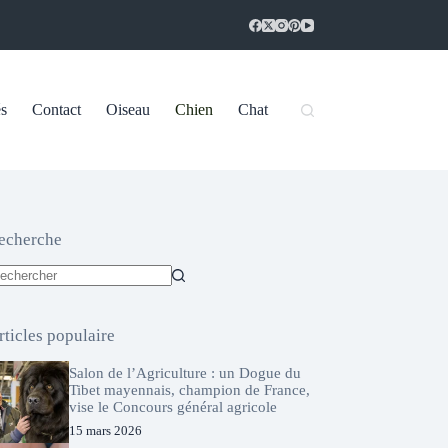
és
Contact
Oiseau
Chien
Chat
echerche
ucun
sultat
rticles populaire
Salon de l’Agriculture : un Dogue du
Tibet mayennais, champion de France,
vise le Concours général agricole
15 mars 2026