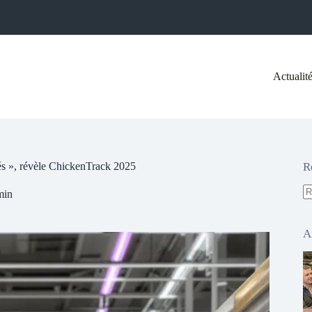
Actualit
tés », révèle ChickenTrack 2025
R
min
A
ré
A