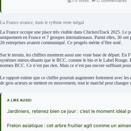
175 votes
·
12 commentaires
·
La France avance, mais le rythme reste inégal
La France occupe une place très visible dans ChickenTrack 2025. Le
uniquement en France et 7 groupes internationaux. Parmi elles, 36 ont p
26 entreprises avaient communiqué. Ce progrès mérite d’être noté.
Sur le terrain, les chiffres montrent aussi une vraie base de départ. En 
systèmes mieux-disants que le BCC, comme le bio et le Label Rouge. 
normes BCC. Ce n’est pas rien. Mais ce n’est pas encore suffisant pour
Le rapport estime que ce chiffre pourrait augmenter fortement avec le
de gros acteurs se mettent en mouvement, tout le marché peut changer d
A LIRE AUSSI
Jardiniers, retenez bien ce jour : c’est le moment idéa
Frelon asiatique : cet arbre fruitier agit comme un aiman