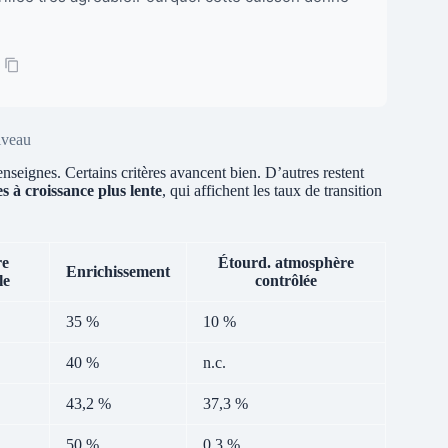
iveau
seignes. Certains critères avancent bien. D’autres restent
s à croissance plus lente
, qui affichent les taux de transition
re
Étourd. atmosphère
Enrichissement
le
contrôlée
35 %
10 %
40 %
n.c.
43,2 %
37,3 %
50 %
0,3 %