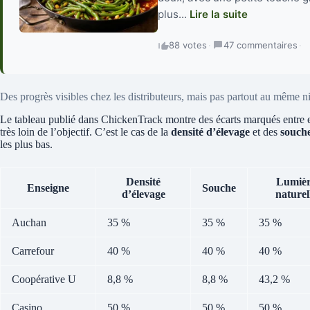
plus...
Lire la suite
88 votes
·
47 commentaires
·
Des progrès visibles chez les distributeurs, mais pas partout au même n
Le tableau publié dans ChickenTrack montre des écarts marqués entre en
très loin de l’objectif. C’est le cas de la
densité d’élevage
et des
souche
les plus bas.
Densité
Lumiè
Enseigne
Souche
d’élevage
naturel
Auchan
35 %
35 %
35 %
Carrefour
40 %
40 %
40 %
Coopérative U
8,8 %
8,8 %
43,2 %
Casino
50 %
50 %
50 %