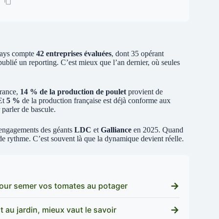
 pays compte
42 entreprises évaluées
, dont 35 opérant
ublié un reporting. C’est mieux que l’an dernier, où seules
France,
14 % de la production de poulet
provient de
Et
5 %
de la production française est déjà conforme aux
 parler de bascule.
s engagements des géants
LDC
et
Galliance
en 2025. Quand
e rythme. C’est souvent là que la dynamique devient réelle.
→
l pour semer vos tomates au potager
→
t au jardin, mieux vaut le savoir