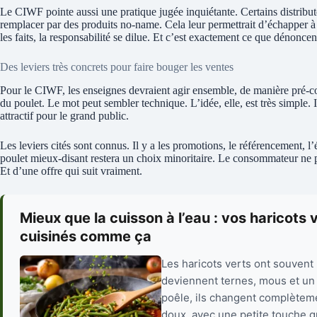
Le CIWF pointe aussi une pratique jugée inquiétante. Certains distri
remplacer par des produits no-name. Cela leur permettrait d’échapper à
les faits, la responsabilité se dilue. Et c’est exactement ce que dénonc
Des leviers très concrets pour faire bouger les ventes
Pour le CIWF, les enseignes devraient agir ensemble, de manière pré-co
du poulet. Le mot peut sembler technique. L’idée, elle, est très simple. I
attractif pour le grand public.
Les leviers cités sont connus. Il y a les promotions, le référencement, l’
poulet mieux-disant restera un choix minoritaire. Le consommateur ne peut
Et d’une offre qui suit vraiment.
Mieux que la cuisson à l’eau : vos haricots
cuisinés comme ça
Les haricots verts ont souvent m
deviennent ternes, mous et un 
poêle, ils changent complèteme
doux, avec une petite touche g