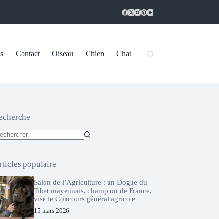
és
Contact
Oiseau
Chien
Chat
echerche
ucun
sultat
rticles populaire
Salon de l’Agriculture : un Dogue du
Tibet mayennais, champion de France,
vise le Concours général agricole
15 mars 2026