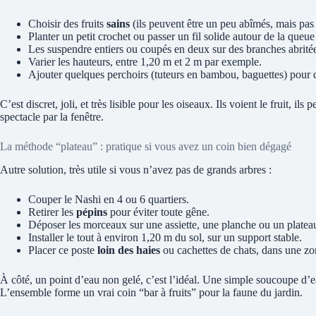
Choisir des fruits
sains
(ils peuvent être un peu abîmés, mais pas 
Planter un petit crochet ou passer un fil solide autour de la queue 
Les suspendre entiers ou coupés en deux sur des branches abrité
Varier les hauteurs, entre 1,20 m et 2 m par exemple.
Ajouter quelques perchoirs (tuteurs en bambou, baguettes) pour q
C’est discret, joli, et très lisible pour les oiseaux. Ils voient le fruit, il
spectacle par la fenêtre.
La méthode “plateau” : pratique si vous avez un coin bien dégagé
Autre solution, très utile si vous n’avez pas de grands arbres :
Couper le Nashi en 4 ou 6 quartiers.
Retirer les
pépins
pour éviter toute gêne.
Déposer les morceaux sur une assiette, une planche ou un platea
Installer le tout à environ 1,20 m du sol, sur un support stable.
Placer ce poste
loin des haies
ou cachettes de chats, dans une zo
À côté, un point d’eau non gelé, c’est l’idéal. Une simple soucoupe d’e
L’ensemble forme un vrai coin “bar à fruits” pour la faune du jardin.