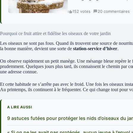
152 votes
·
20 commentaires
·
Pourquoi ce fruit attire et fidélise les oiseaux de votre jardin
Les oiseaux ne sont pas fous. Quand ils trouvent une source de nourritur
la bonne manière, devient une sorte de
station-service d’hiver
.
On observe rapidement un petit manège. Une mésange bleue repère le fr
prudemment. Quelques jours plus tard, ils connaissent le chemin par cœ
une adresse connue.
Et cette habitude ne s’arrête pas avec le froid. Une fois les oiseaux insta
Au printemps, ils continuent à le fréquenter. Ce qui change tout pour vo
A LIRE AUSSI
9 astuces futées pour protéger les nids d’oiseaux du j
« Si on ne les avait pas protégés, aucun jeune à l’envol