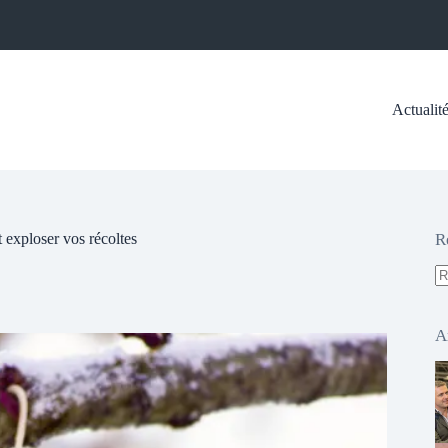
Actualit
it exploser vos récoltes
R
A
ré
A