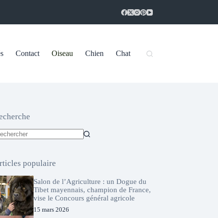
és
Contact
Oiseau
Chien
Chat
echerche
ucun
sultat
rticles populaire
Salon de l’Agriculture : un Dogue du
Tibet mayennais, champion de France,
vise le Concours général agricole
15 mars 2026