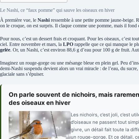
Le Nashi, ce “faux pomme” qui sauve les oiseaux en hiver
À première vue, le
Nashi
ressemble à une petite pomme jaune-beige. R
on le croque, on est surpris. Il claque comme une pomme, mais il fon
Pour nous, c’est un dessert frais et croquant. Pour les oiseaux, c’est to
ciel. Entre novembre et mars, la
LPO
rappelle que ce qui manque le plus
gelée
. Or, un Nashi, c’est environ 88,6 g d’eau pour 100 g de fruit. Auta
Imaginez un rouge-gorge ou une mésange bleue en plein gel. Peu d’insect
demi-Nashi suspendu devient alors un vrai miracle : de l’eau, du sucre, 
glaciale sans s’épuiser.
On parle souvent de nichoirs, mais rarement
des oiseaux en hiver
Les nichoirs, c’est joli, c’est 
d’oiseaux ne passent tout simpl
givre, un détail fait toute la d
un rouge-gorge. Et ce détail, ce