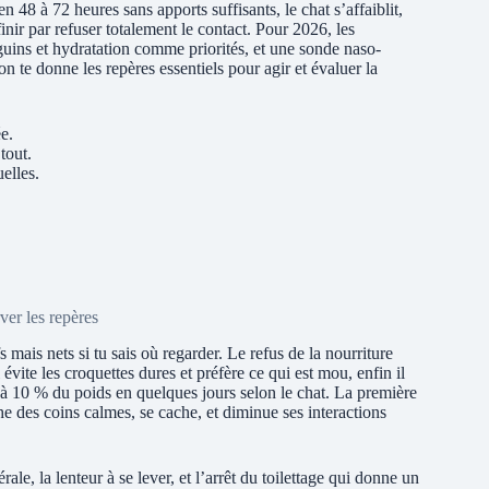
en 48 à 72 heures sans apports suffisants, le chat s’affaiblit,
 finir par refuser totalement le contact. Pour 2026, les
guins et hydratation comme priorités, et une sonde naso-
n te donne les repères essentiels pour agir et évaluer la
e.
tout.
uelles.
ver les repères
mais nets si tu sais où regarder. Le refus de la nourriture
vite les croquettes dures et préfère ce qui est mou, enfin il
 à 10 % du poids en quelques jours selon le chat. La première
e des coins calmes, se cache, et diminue ses interactions
rale, la lenteur à se lever, et l’arrêt du toilettage qui donne un