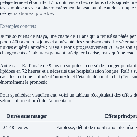
pelage terne et ébouriffé. L’incontinence chez certains chats signale u
test simple consiste à pincer légèrement la peau au niveau de la nuque : 
déshydratation est probable.
Exemples concrets
Je me souviens de Maya, une chatte de 11 ans qui a refusé sa pâtée penda
perdu 400 g en trois jours et a présenté des vomissements. Le vétérin
fluides et géré l’anxiété : Maya a repris progressivement 70 % de son app
changements d’habitudes peuvent précipiter la crise, mais qu’une réacti
Autre cas : Ralf, mâle de 9 ans en surpoids, a cessé de manger pendant 
lipidose en 72 heures et a nécessité une hospitalisation longue. Ralf a 
cas illustrent que la durée d’anorexie et l’état de départ du chat (âge, 
énormément le pronostic.
Pour synthétiser visuellement, voici un tableau récapitulatif des effets 
selon la durée d’arrêt de l’alimentation.
Durée sans manger
Effets principa
24-48 heures
Faiblesse, début de mobilisation des réser