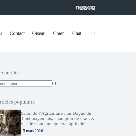
és
Contact
Oiseau
Chien
Chat
echerche
ucun
sultat
rticles populaire
Salon de l’Agriculture : un Dogue du
Tibet mayennais, champion de France,
vise le Concours général agricole
15 mars 2026