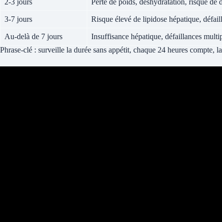
2-3 jours
Perte de poids, déshydratation, risque de 
3-7 jours
Risque élevé de lipidose hépatique, défai
Au-delà de 7 jours
Insuffisance hépatique, défaillances multi
Phrase-clé : surveille la durée sans appétit, chaque 24 heures compte, la 