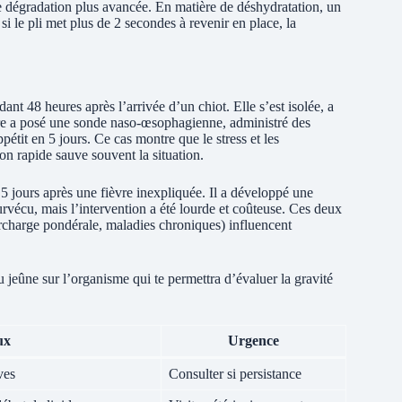
ne dégradation plus avancée. En matière de déshydratation, un
si le pli met plus de 2 secondes à revenir en place, la
nt 48 heures après l’arrivée d’un chiot. Elle s’est isolée, a
aire a posé une sonde naso-œsophagienne, administré des
étit en 5 jours. Ce cas montre que le stress et les
on rapide sauve souvent la situation.
5 jours après une fièvre inexpliquée. Il a développé une
survécu, mais l’intervention a été lourde et coûteuse. Ces deux
surcharge pondérale, maladies chroniques) influencent
du jeûne sur l’organisme qui te permettra d’évaluer la gravité
ux
Urgence
ves
Consulter si persistance