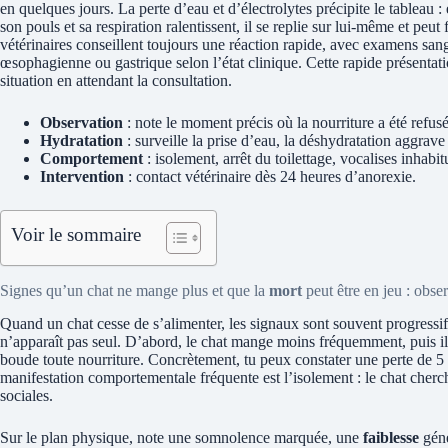
en quelques jours. La perte d’eau et d’électrolytes précipite le tableau : 
son pouls et sa respiration ralentissent, il se replie sur lui-même et peut
vétérinaires conseillent toujours une réaction rapide, avec examens san
œsophagienne ou gastrique selon l’état clinique. Cette rapide présentatio
situation en attendant la consultation.
Observation
: note le moment précis où la nourriture a été refusé
Hydratation
: surveille la prise d’eau, la déshydratation aggrave 
Comportement
: isolement, arrêt du toilettage, vocalises inhabit
Intervention
: contact vétérinaire dès 24 heures d’anorexie.
Voir le sommaire
Signes qu’un chat ne mange plus et que la
mort
peut être en jeu : obser
Quand un chat cesse de s’alimenter, les signaux sont souvent progressifs 
n’apparaît pas seul. D’abord, le chat mange moins fréquemment, puis il é
boude toute nourriture. Concrètement, tu peux constater une perte de 5
manifestation comportementale fréquente est l’isolement : le chat cherch
sociales.
Sur le plan physique, note une somnolence marquée, une
faiblesse
géné