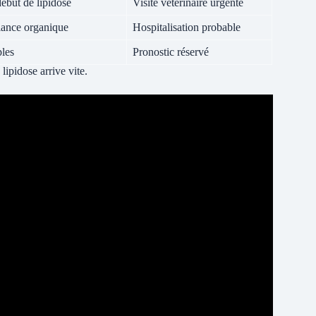
début de lipidose
Visite vétérinaire urgente
llance organique
Hospitalisation probable
ples
Pronostic réservé
lipidose arrive vite.