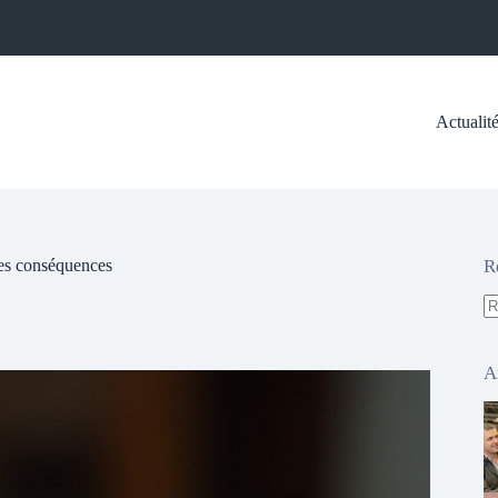
Actualit
les conséquences
R
A
ré
A