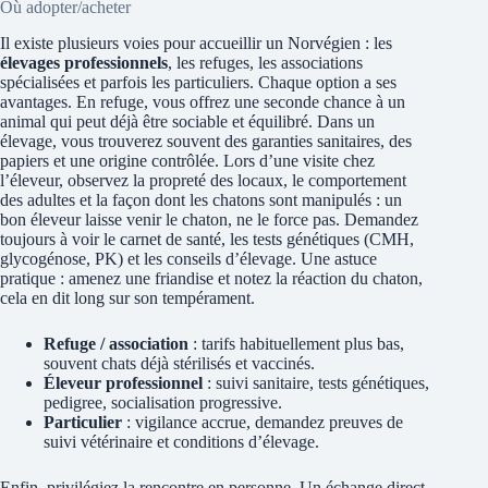
Où adopter/acheter
Il existe plusieurs voies pour accueillir un Norvégien : les
élevages professionnels
, les refuges, les associations
spécialisées et parfois les particuliers. Chaque option a ses
avantages. En refuge, vous offrez une seconde chance à un
animal qui peut déjà être sociable et équilibré. Dans un
élevage, vous trouverez souvent des garanties sanitaires, des
papiers et une origine contrôlée. Lors d’une visite chez
l’éleveur, observez la propreté des locaux, le comportement
des adultes et la façon dont les chatons sont manipulés : un
bon éleveur laisse venir le chaton, ne le force pas. Demandez
toujours à voir le carnet de santé, les tests génétiques (CMH,
glycogénose, PK) et les conseils d’élevage. Une astuce
pratique : amenez une friandise et notez la réaction du chaton,
cela en dit long sur son tempérament.
Refuge / association
: tarifs habituellement plus bas,
souvent chats déjà stérilisés et vaccinés.
Éleveur professionnel
: suivi sanitaire, tests génétiques,
pedigree, socialisation progressive.
Particulier
: vigilance accrue, demandez preuves de
suivi vétérinaire et conditions d’élevage.
Enfin, privilégiez la rencontre en personne. Un échange direct