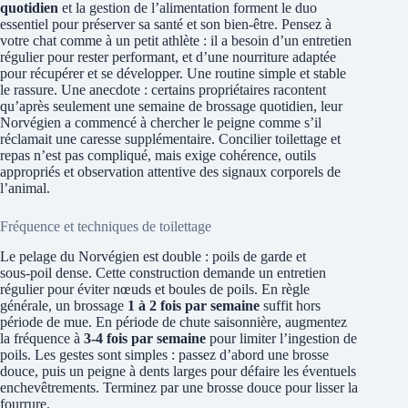
quotidien
et la gestion de l’alimentation forment le duo
essentiel pour préserver sa santé et son bien-être. Pensez à
votre chat comme à un petit athlète : il a besoin d’un entretien
régulier pour rester performant, et d’une nourriture adaptée
pour récupérer et se développer. Une routine simple et stable
le rassure. Une anecdote : certains propriétaires racontent
qu’après seulement une semaine de brossage quotidien, leur
Norvégien a commencé à chercher le peigne comme s’il
réclamait une caresse supplémentaire. Concilier toilettage et
repas n’est pas compliqué, mais exige cohérence, outils
appropriés et observation attentive des signaux corporels de
l’animal.
Fréquence et techniques de toilettage
Le pelage du Norvégien est double : poils de garde et
sous‑poil dense. Cette construction demande un entretien
régulier pour éviter nœuds et boules de poils. En règle
générale, un brossage
1 à 2 fois par semaine
suffit hors
période de mue. En période de chute saisonnière, augmentez
la fréquence à
3‑4 fois par semaine
pour limiter l’ingestion de
poils. Les gestes sont simples : passez d’abord une brosse
douce, puis un peigne à dents larges pour défaire les éventuels
enchevêtrements. Terminez par une brosse douce pour lisser la
fourrure.