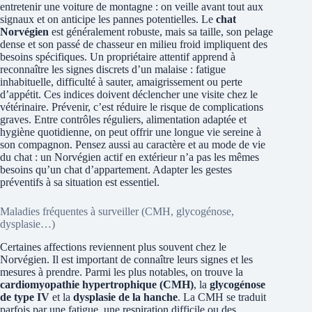
entretenir une voiture de montagne : on veille avant tout aux
signaux et on anticipe les pannes potentielles. Le
chat
Norvégien
est généralement robuste, mais sa taille, son pelage
dense et son passé de chasseur en milieu froid impliquent des
besoins spécifiques. Un propriétaire attentif apprend à
reconnaître les signes discrets d’un malaise : fatigue
inhabituelle, difficulté à sauter, amaigrissement ou perte
d’appétit. Ces indices doivent déclencher une visite chez le
vétérinaire. Prévenir, c’est réduire le risque de complications
graves. Entre contrôles réguliers, alimentation adaptée et
hygiène quotidienne, on peut offrir une longue vie sereine à
son compagnon. Pensez aussi au caractère et au mode de vie
du chat : un Norvégien actif en extérieur n’a pas les mêmes
besoins qu’un chat d’appartement. Adapter les gestes
préventifs à sa situation est essentiel.
Maladies fréquentes à surveiller (CMH, glycogénose,
dysplasie…)
Certaines affections reviennent plus souvent chez le
Norvégien. Il est important de connaître leurs signes et les
mesures à prendre. Parmi les plus notables, on trouve la
cardiomyopathie hypertrophique (CMH)
, la
glycogénose
de type IV
et la
dysplasie de la hanche
. La CMH se traduit
parfois par une fatigue, une respiration difficile ou des