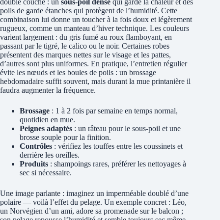
double couche : un
sous-poil dense
qui garde la chaleur et des
poils de garde étanches qui protègent de l’humidité. Cette
combinaison lui donne un toucher à la fois doux et légèrement
rugueux, comme un manteau d’hiver technique. Les couleurs
varient largement : du gris fumé au roux flamboyant, en
passant par le tigré, le calico ou le noir. Certaines robes
présentent des marques nettes sur le visage et les pattes,
d’autres sont plus uniformes. En pratique, l’entretien régulier
évite les nœuds et les boules de poils : un brossage
hebdomadaire suffit souvent, mais durant la mue printanière il
faudra augmenter la fréquence.
Brossage
: 1 à 2 fois par semaine en temps normal,
quotidien en mue.
Peignes adaptés
: un râteau pour le sous-poil et une
brosse souple pour la finition.
Contrôles
: vérifiez les touffes entre les coussinets et
derrière les oreilles.
Produits
: shampoings rares, préférer les nettoyages à
sec si nécessaire.
Une image parlante : imaginez un imperméable doublé d’une
polaire — voilà l’effet du pelage. Un exemple concret : Léo,
un Norvégien d’un ami, adore sa promenade sur le balcon ;
son pelage repousse l’humidité et semble toujours sec même