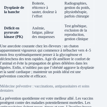
Boiterie,
Radiographies,
Dysplasie de
réticence à
gestion du poids,
la hanche
sauter, douleur à
physiothérapie,
l’effort
parfois chirurgie
Test génétique,
Déficit en
Anémie,
exclusion de la
pyruvate
fatigue, pâleur
reproduction,
kinase (PK)
des muqueuses
gestion clinique
Une anecdote courante chez les éleveurs : un chaton
apparemment vigoureux qui commence à trébucher vers 4–5
mois fera systématiquement penser à la glycogénose et
déclenchera des tests rapides. Agir tôt améliore le confort de
l’animal et évite la propagation de gènes délétères dans les
lignées. Enfin, n’oubliez pas que l’obésité aggrave la dysplasie
et la santé cardiaque ; maintenir un poids idéal est une
prévention concrète et efficace.
Médecine préventive : vaccinations, antiparasitaires et soins
dentaires
La prévention quotidienne est votre meilleur allié. Les vaccins
protègent contre des maladies potentiellement mortelles. Les
antiparasitaires évitent puces, tiques et vers. L’hygiène bucco-